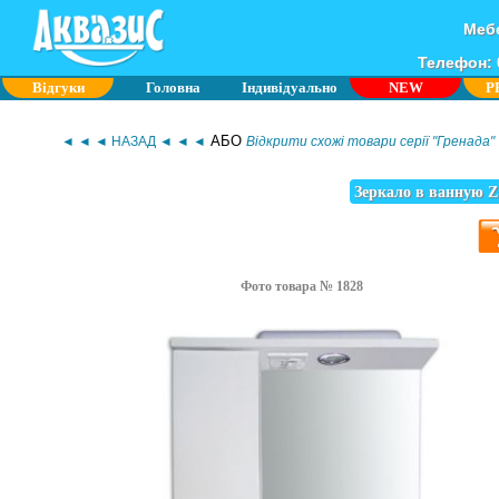
Мебе
Телефон: 0
Відгуки
Головна
Індивідуально
NEW
P
АБО
◄ ◄ ◄ НАЗАД ◄ ◄ ◄
Відкрити схожі товари серії "Гренада"
Зеркало в ванную Z
Фото товара № 1828