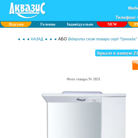
Мебе
Телефон: 0
Відгуки
Головна
Індивідуально
NEW
P
АБО
◄ ◄ ◄ НАЗАД ◄ ◄ ◄
Відкрити схожі товари серії "Гренада"
Зеркало в ванную Z1
Фото товара № 1831