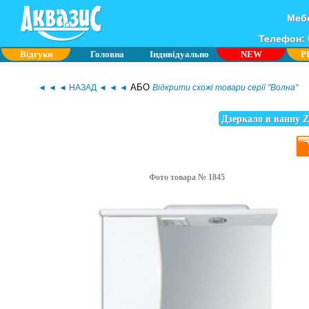
Мебе
Телефон: 0
Відгуки
Головна
Індивідуально
NEW
P
АБО
◄ ◄ ◄ НАЗАД ◄ ◄ ◄
Відкрити схожі товари серії "Волна"
Дзеркало в ванну Z
Фото товара № 1845