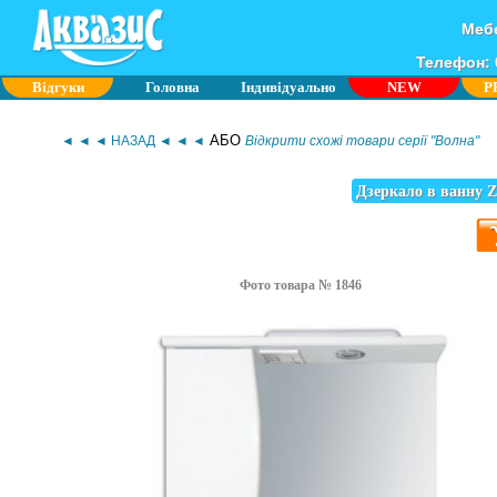
Мебе
Телефон: 0
Відгуки
Головна
Індивідуально
NEW
P
АБО
◄ ◄ ◄ НАЗАД ◄ ◄ ◄
Відкрити схожі товари серії "Волна"
Дзеркало в ванну Z
Фото товара № 1846