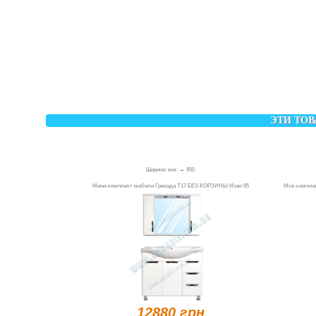
ЭТИ ТОВ
Ширина: мм: ↔ 950
Мини-комплект мебели Гренада Т17 БЕЗ КОРЗИНЫ Изео 95
Міні-комплек
12880 грн