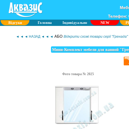
Мебе
Телефон: 0
Відгуки
Головна
Індивідуально
NEW
P
АБО
◄ ◄ ◄ НАЗАД ◄ ◄ ◄
Відкрити схожі товари серії "Гренада"
Мини-Комплект мебели для ванной "Гре
Фото товара № 2025