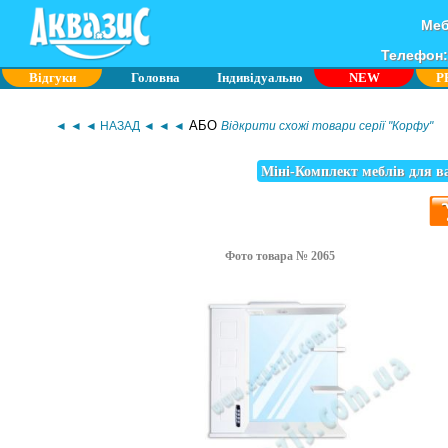
Меб
Телефон: 
Відгуки
Головна
Індивідуально
NEW
P
АБО
◄ ◄ ◄ НАЗАД ◄ ◄ ◄
Відкрити схожі товари серії "Корфу"
Міні-Комплект меблів для в
Фото товара № 2065