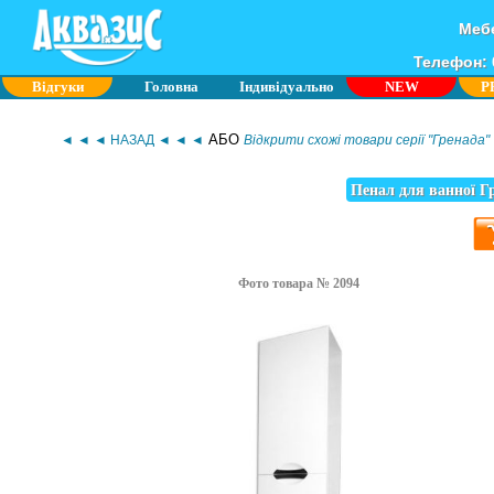
Мебе
Телефон: 0
Відгуки
Головна
Індивідуально
NEW
P
АБО
◄ ◄ ◄ НАЗАД ◄ ◄ ◄
Відкрити схожі товари серії "Гренада"
Пенал для ванної Г
Фото товара № 2094