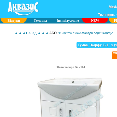
Мебе
Телефон: 0
Відгуки
Головна
Індивідуально
NEW
P
АБО
◄ ◄ ◄ НАЗАД ◄ ◄ ◄
Відкрити схожі товари серії "Корфу"
Тумба "Корфу Т-1" з 
Фото товара № 2161