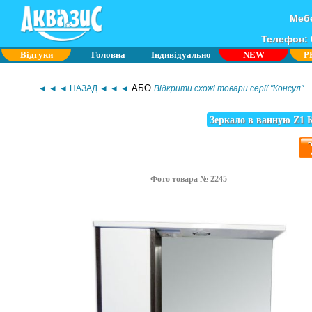
Мебе
Телефон: 0
Відгуки
Головна
Індивідуально
NEW
P
АБО
◄ ◄ ◄ НАЗАД ◄ ◄ ◄
Відкрити схожі товари серії "Консул"
Зеркало в ванную Z1 К
Фото товара № 2245